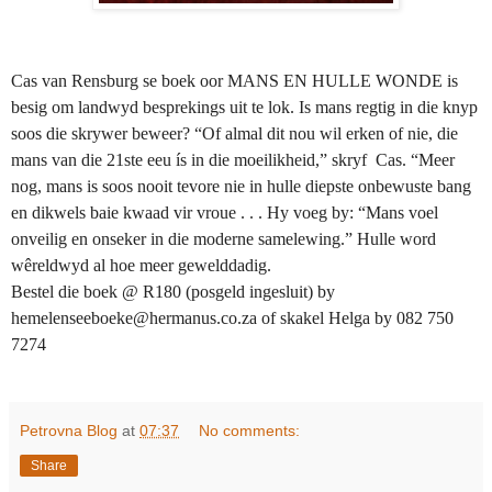
Cas van Rensburg se boek oor MANS EN HULLE WONDE is
besig om landwyd besprekings uit te lok. Is mans regtig in die knyp
soos die skrywer beweer? “Of almal dit nou wil erken of nie, die
mans van die 21ste eeu ís in die moeilikheid,” skryf Cas. “Meer
nog, mans is soos nooit tevore nie in hulle diepste onbewuste bang
en dikwels baie kwaad vir vroue . . . Hy voeg by: “Mans voel
onveilig en onseker in die moderne samelewing.” Hulle word
wêreldwyd al hoe meer gewelddadig.
Bestel die boek @ R180 (posgeld ingesluit) by
hemelenseeboeke@hermanus.co.za of skakel Helga by 082 750
7274
Petrovna Blog
at
07:37
No comments:
Share