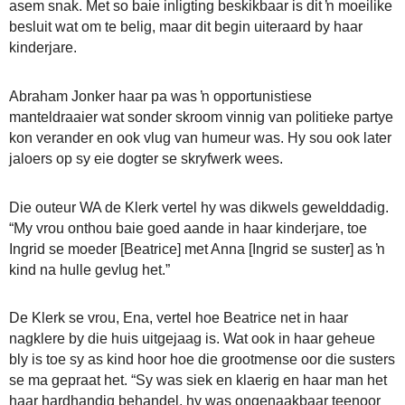
asem snak. Met so baie inligting beskikbaar is dit ŉ moeilike
besluit wat om te belig, maar dit begin uiteraard by haar
kinderjare.
Abraham Jonker haar pa was ŉ opportunistiese
manteldraaier wat sonder skroom vinnig van politieke partye
kon verander en ook vlug van humeur was. Hy sou ook later
jaloers op sy eie dogter se skryfwerk wees.
Die outeur WA de Klerk vertel hy was dikwels gewelddadig.
“My vrou onthou baie goed aande in haar kinderjare, toe
Ingrid se moeder [Beatrice] met Anna [Ingrid se suster] as ŉ
kind na hulle gevlug het.”
De Klerk se vrou, Ena, vertel hoe Beatrice net in haar
nagklere by die huis uitgejaag is. Wat ook in haar geheue
bly is toe sy as kind hoor hoe die grootmense oor die susters
se ma gepraat het. “Sy was siek en klaerig en haar man het
haar hardhandig behandel, hy was ongenaakbaar teenoor