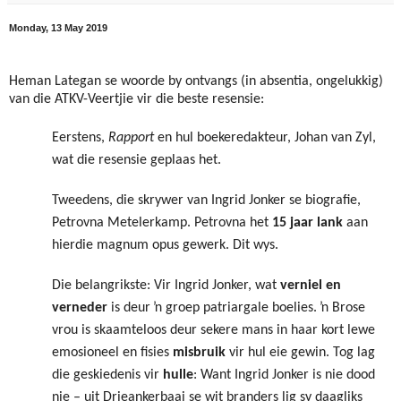
Monday, 13 May 2019
Heman Lategan se woorde by ontvangs (in absentia, ongelukkig)
van die ATKV-Veertjie vir die beste resensie:
Eerstens,
Rapport
en hul boekeredakteur, Johan van Zyl,
wat die resensie geplaas het.
Tweedens, die skrywer van Ingrid Jonker se biografie,
Petrovna Metelerkamp. Petrovna het
15 jaar lank
aan
hierdie magnum opus gewerk. Dit wys.
Die belangrikste: Vir Ingrid Jonker, wat
verniel en
verneder
is deur ŉ groep patriargale boelies. ŉ Brose
vrou is skaamteloos deur sekere mans in haar kort lewe
emosioneel en fisies
misbruik
vir hul eie gewin. Tog lag
die geskiedenis vir
hulle
: Want Ingrid Jonker is nie dood
nie – uit Drieankerbaai se wit branders lig sy daagliks