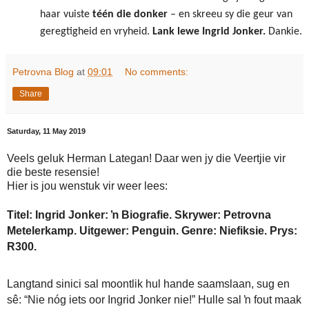
haar vuiste
t
éé
n die donker
– en skreeu sy die geur van
geregtigheid en vryheid.
Lank lewe Ingrid Jonker.
Dankie.
Petrovna Blog
at
09:01
No comments:
Share
Saturday, 11 May 2019
Veels geluk Herman Lategan! Daar wen jy die Veertjie vir
die beste resensie!
Hier is jou wenstuk vir weer lees:
Titel: Ingrid Jonker: ŉ Biografie. Skrywer: Petrovna
Metelerkamp. Uitgewer: Penguin. Genre: Niefiksie. Prys:
R300.
Langtand sinici sal moontlik hul hande saamslaan, sug en
sê: “Nie nóg iets oor Ingrid Jonker nie!” Hulle sal ŉ fout maak