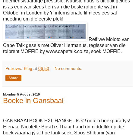
noemenswaardige prestasie. Nuutste nuus is dit ook gekies
is as een van slegs tien van die beste rolprente wat in
Oktober in Londen by 'n internsionale filmfeesfees sal
meeding om die eerste plek!
Refilwe Moloto van
Cape Talk gesels met Oliver Hermanus, regisseur van die
rolprent MOFFIE by www.capetalk.co.za, soek MOFFIE.
Petrovna Blog
at
06:50
No comments:
Share
Monday, 5 August 2019
Boeke in Gansbaai
GANSBAAI BOOK EXCHANGE - Is
dit
nou 'n boekparadys!
Eienaar Nicolette Bosch sit haar hand onmiddellik op die
boek waarna jy al hoe lank soek. Soos Shibumi (van