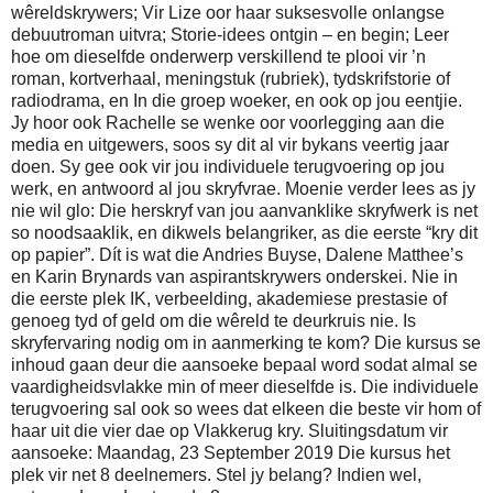
wêreldskrywers; Vir Lize oor haar suksesvolle onlangse
debuutroman uitvra; Storie-idees ontgin – en begin; Leer
hoe om dieselfde onderwerp verskillend te plooi vir ’n
roman, kortverhaal, meningstuk (rubriek), tydskrifstorie of
radiodrama, en In die groep woeker, en ook op jou eentjie.
Jy hoor ook Rachelle se wenke oor voorlegging aan die
media en uitgewers, soos sy dit al vir bykans veertig jaar
doen. Sy gee ook vir jou individuele terugvoering op jou
werk, en antwoord al jou skryfvrae. Moenie verder lees as jy
nie wil glo: Die herskryf van jou aanvanklike skryfwerk is net
so noodsaaklik, en dikwels belangriker, as die eerste “kry dit
op papier”. Dít is wat die Andries Buyse, Dalene Matthee’s
en Karin Brynards van aspirantskrywers onderskei. Nie in
die eerste plek IK, verbeelding, akademiese prestasie of
genoeg tyd of geld om die wêreld te deurkruis nie. Is
skryfervaring nodig om in aanmerking te kom? Die kursus se
inhoud gaan deur die aansoeke bepaal word sodat almal se
vaardigheidsvlakke min of meer dieselfde is. Die individuele
terugvoering sal ook so wees dat elkeen die beste vir hom of
haar uit die vier dae op Vlakkerug kry. Sluitingsdatum vir
aansoeke: Maandag, 23 September 2019 Die kursus het
plek vir net 8 deelnemers. Stel jy belang? Indien wel,