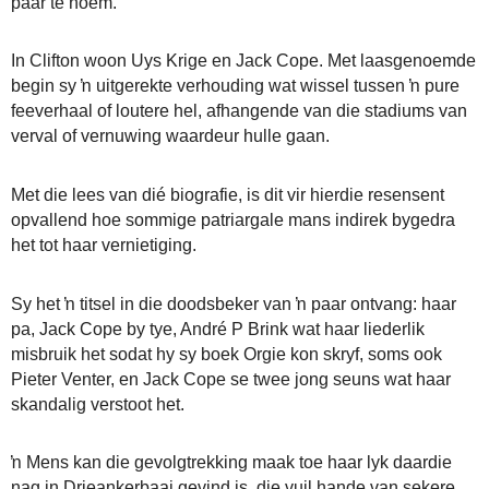
paar te noem.
In Clifton woon Uys Krige en Jack Cope. Met laasgenoemde
begin sy ŉ uitgerekte verhouding wat wissel tussen ŉ pure
feeverhaal of loutere hel, afhangende van die stadiums van
verval of vernuwing waardeur hulle gaan.
Met die lees van dié biografie, is dit vir hierdie resensent
opvallend hoe sommige patriargale mans indirek bygedra
het tot haar vernietiging.
Sy het ŉ titsel in die doodsbeker van ŉ paar ontvang: haar
pa, Jack Cope by tye, André P Brink wat haar liederlik
misbruik het sodat hy sy boek Orgie kon skryf, soms ook
Pieter Venter, en Jack Cope se twee jong seuns wat haar
skandalig verstoot het.
ŉ Mens kan die gevolgtrekking maak toe haar lyk daardie
nag in Drieankerbaai gevind is, die vuil hande van sekere