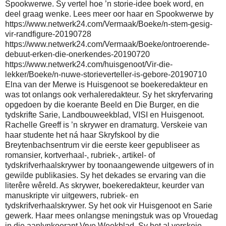
Spookwerwe. Sy vertel hoe ’n storie-idee boek word, en
deel graag wenke. Lees meer oor haar en Spookwerwe by
https://www.netwerk24.com/Vermaak/Boeke/n-stem-gesig-
vir-randfigure-20190728
https://www.netwerk24.com/Vermaak/Boeke/ontroerende-
debuut-erken-die-onerkendes-20190720
https://www.netwerk24.com/huisgenoot/Vir-die-
lekker/Boeke/n-nuwe-storieverteller-is-gebore-20190710
Elna van der Merwe is Huisgenoot se boekeredakteur en
was tot onlangs ook verhaleredakteur. Sy het skryfervaring
opgedoen by die koerante Beeld en Die Burger, en die
tydskrifte Sarie, Landbouweekblad, VISI en Huisgenoot.
Rachelle Greeff is ’n skrywer en dramaturg. Verskeie van
haar studente het ná haar Skryfskool by die
Breytenbachsentrum vir die eerste keer gepubliseer as
romansier, kortverhaal-, rubriek-, artikel- of
tydskrifverhaalskrywer by toonaangewende uitgewers of in
gewilde publikasies. Sy het dekades se ervaring van die
literêre wêreld. As skrywer, boekeredakteur, keurder van
manuskripte vir uitgewers, rubriek- en
tydskrifverhaalskrywer. Sy het ook vir Huisgenoot en Sarie
gewerk. Haar mees onlangse meningstuk was op Vrouedag
in die aanlynkoerant Vrye Weekblad. Sy het al verskeie