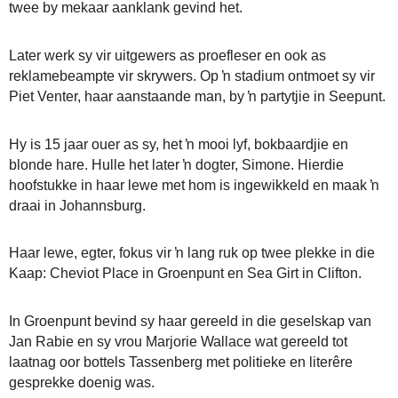
twee by mekaar aanklank gevind het.
Later werk sy vir uitgewers as proefleser en ook as
reklamebeampte vir skrywers. Op ŉ stadium ontmoet sy vir
Piet Venter, haar aanstaande man, by ŉ partytjie in Seepunt.
Hy is 15 jaar ouer as sy, het ŉ mooi lyf, bokbaardjie en
blonde hare. Hulle het later ŉ dogter, Simone. Hierdie
hoofstukke in haar lewe met hom is ingewikkeld en maak ŉ
draai in Johannsburg.
Haar lewe, egter, fokus vir ŉ lang ruk op twee plekke in die
Kaap: Cheviot Place in Groenpunt en Sea Girt in Clifton.
In Groenpunt bevind sy haar gereeld in die geselskap van
Jan Rabie en sy vrou Marjorie Wallace wat gereeld tot
laatnag oor bottels Tassenberg met politieke en literêre
gesprekke doenig was.