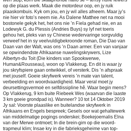
op die plaas werk. Maak die motordeur oop, en jy ruik
plaaskombuis. Kyk om jou, en jy wil alles afneem. Maar jy’s
nie hier vir foto’s neem nie. As Dalene Matthee net na mooi
bostonele gekyk het, het ons nie ’n Fiela gehad nie, en as
Lodewyk G. du Plessis (Andries Buys) sy lyf net toeris
gehou het, pleks van sy Chinese wedervaringe sorgvuldig
verweef het in sy veelvuldigbekroonde roman, Die Dao van
Daan van der Walt, was ons ’n Daan armer. Een van vanjaar
se opwindendste Afrikaanse nuwelingskrywers, Lize
Albertyn-du Toit (Die kinders van Spookwerwe,
Human&Rousseau), woon op Vlakkerug. En dit is waar jy
jou skryfspiere gaan ontwikkel, of versterk. Dis ’n afspraak
met jouself. Goeie skryfwerk vereis ’n mate van talent,
verbeelding en woordvaardigheid. Maar veral moet jy
deursettingsvermoë en selfdissipline hê. Waar begin mens?
Op Vlakkerug, 9 km buite Riebeek Wes (waarvan die laaste
3 km goeie grondpad is). Wanneer? 10 tot 14 Oktober 2019
Jy sal: Voorste plaaslike en buitelandse skryfwerk in
Afrikaans en Engels bespreek; Gesels oor wat gehaltewerk
van middelmatige pogings onderskei; Boekejoernalis Elna
van der Merwe ontmoet; In die brein-gim op die woord-
trapmeul klim; Insae kry in die fabrieksgeheime van top-