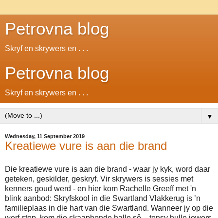
Petrovna blog
Skryf en skrywers en . . .
Petrovna blog
Skryf en skrywers en . . .
▼
Wednesday, 11 September 2019
Kreatiewe vure is aan die brand
Die kreatiewe vure is aan die brand - waar jy kyk, word daar
geteken, geskilder, geskryf. Vir skrywers is sessies met
kenners goud werd - en hier kom Rachelle Greeff met 'n
blink aanbod: Skryfskool in die Swartland Vlakkerug is ’n
familieplaas in die hart van die Swartland. Wanneer jy op die
werf stop, kom die skaaphonde hallo sê – tensy hulle iewers