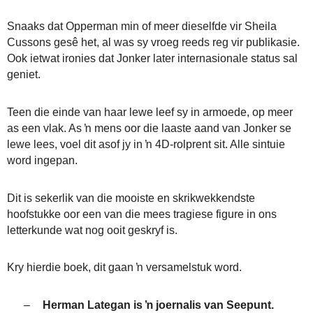
Snaaks dat Opperman min of meer dieselfde vir Sheila
Cussons gesê het, al was sy vroeg reeds reg vir publikasie.
Ook ietwat ironies dat Jonker later internasionale status sal
geniet.
Teen die einde van haar lewe leef sy in armoede, op meer
as een vlak. As ŉ mens oor die laaste aand van Jonker se
lewe lees, voel dit asof jy in ŉ 4D-rolprent sit. Alle sintuie
word ingepan.
Dit is sekerlik van die mooiste en skrikwekkendste
hoofstukke oor een van die mees tragiese figure in ons
letterkunde wat nog ooit geskryf is.
Kry hierdie boek, dit gaan ŉ versamelstuk word.
–
Herman Lategan is ŉ joernalis van Seepunt.