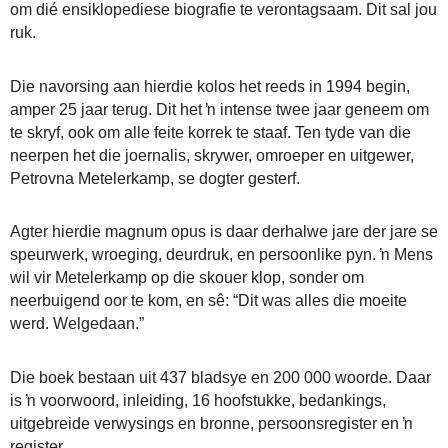
om dié ensiklopediese biografie te verontagsaam. Dit sal jou
ruk.
Die navorsing aan hierdie kolos het reeds in 1994 begin,
amper 25 jaar terug. Dit het ŉ intense twee jaar geneem om
te skryf, ook om alle feite korrek te staaf. Ten tyde van die
neerpen het die joernalis, skrywer, omroeper en uitgewer,
Petrovna Metelerkamp, se dogter gesterf.
Agter hierdie magnum opus is daar derhalwe jare der jare se
speurwerk, wroeging, deurdruk, en persoonlike pyn. ŉ Mens
wil vir Metelerkamp op die skouer klop, sonder om
neerbuigend oor te kom, en sê: “Dit was alles die moeite
werd. Welgedaan.”
Die boek bestaan uit 437 bladsye en 200 000 woorde. Daar
is ŉ voorwoord, inleiding, 16 hoofstukke, bedankings,
uitgebreide verwysings en bronne, persoonsregister en ŉ
register.