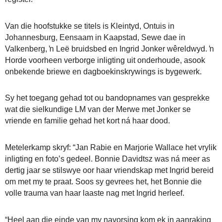
Van die hoofstukke se titels is Kleintyd, Ontuis in
Johannesburg, Eensaam in Kaapstad, Sewe dae in
Valkenberg, ŉ Leë bruidsbed en Ingrid Jonker wêreldwyd. ŉ
Horde voorheen verborge inligting uit onderhoude, asook
onbekende briewe en dagboekinskrywings is bygewerk.
Sy het toegang gehad tot ou bandopnames van gesprekke
wat die sielkundige LM van der Merwe met Jonker se
vriende en familie gehad het kort ná haar dood.
Metelerkamp skryf: “Jan Rabie en Marjorie Wallace het vrylik
inligting en foto’s gedeel. Bonnie Davidtsz was ná meer as
dertig jaar se stilswye oor haar vriendskap met Ingrid bereid
om met my te praat. Soos sy gevrees het, het Bonnie die
volle trauma van haar laaste nag met Ingrid herleef.
“Heel aan die einde van my navorsing kom ek in aanraking