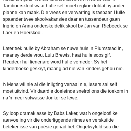
Tamboerskloof waar hulle self moet regkom totdat hy ander
planne kan maak. Die vrees en verwarring is tasbaar. Hulle
spaander twee skoolvakansies daar en tussendeur gaan
Ingrid en Anna onderskeidelik skool by Jan van Riebeeck se
Laer-en Hoërskool.
Later trek hulle by Abraham se nuwe huis in Plumstead in,
maar sy derde vrou, Lulu Brewis, haat hulle soos gif.
Regdeur hul tienerjare word hulle verneder. Sy het
kinderboeke geskryf, maar glad nie van kinders gehou nie.
ŉ Mens wil nie al die inligting verraai nie, lesers sal self
moet uitvind. Vir daardie doeleinde snelrol ons die toekom in
na ŉ meer volwasse Jonker se lewe.
Sy loop dramaklasse by Babs Laker, wat ŉ ongelooflike
aanvoeling vir die onderliggende ritmes en verskuilde
betekenisse van poësie gehad het. Ongetwyfeld sou die