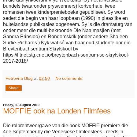
bundels (waaronder pryswenners) kortverhale, twee
romansen twee kinderprenteboeke gepubliseer. Sy word
sedert die begin van haar loopbaan (1990) in plaaslike en
buitelandse publikasies opgeneem. Sy is die dramaturg van
onder meer die multi-bekroonde Die Naaimasjien (met
Sandra Prinsloo) en Rondomskrik (onder andere Shaleen
Surtie-Richards.) Kyk wat sê van haar oud-studente oor die
Breytenbachsentrum Skryfskool by
https://litnet.stg.cnet.io/breytenbach-sentrum-se-skryfskool-
2017-2018/
Petrovna Blog
at
02:50
No comments:
Share
Friday, 30 August 2019
MOFFIE ook na Londen Filmfees
Die rolprentweergawe van die boek MOFFIE premiere die
4de September by die Venesiese filmfeesfees - reeds 'n