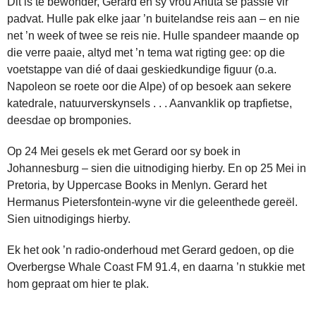
Dit is te bewonder, Gerard en sy vrou Anuta se passie vir
padvat. Hulle pak elke jaar ’n buitelandse reis aan – en nie
net ’n week of twee se reis nie. Hulle spandeer maande op
die verre paaie, altyd met ’n tema wat rigting gee: op die
voetstappe van dié of daai geskiedkundige figuur (o.a.
Napoleon se roete oor die Alpe) of op besoek aan sekere
katedrale, natuurverskynsels . . . Aanvanklik op trapfietse,
deesdae op bromponies.
Op 24 Mei gesels ek met Gerard oor sy boek in
Johannesburg – sien die uitnodiging hierby. En op 25 Mei in
Pretoria, by Uppercase Books in Menlyn. Gerard het
Hermanus Pietersfontein-wyne vir die geleenthede gereël.
Sien uitnodigings hierby.
Ek het ook ’n radio-onderhoud met Gerard gedoen, op die
Overbergse Whale Coast FM 91.4, en daarna ’n stukkie met
hom gepraat om hier te plak.