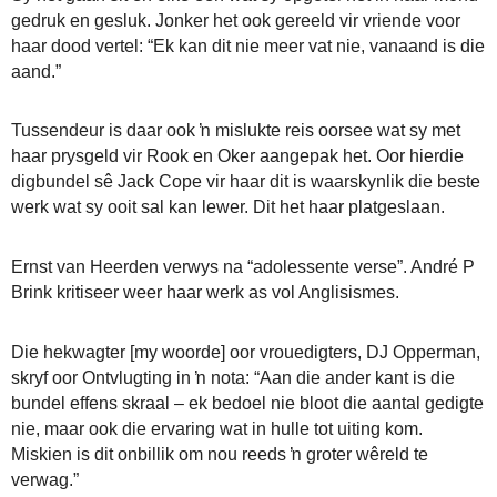
gedruk en gesluk. Jonker het ook gereeld vir vriende voor
haar dood vertel: “Ek kan dit nie meer vat nie, vanaand is die
aand.”
Tussendeur is daar ook ŉ mislukte reis oorsee wat sy met
haar prysgeld vir Rook en Oker aangepak het. Oor hierdie
digbundel sê Jack Cope vir haar dit is waarskynlik die beste
werk wat sy ooit sal kan lewer. Dit het haar platgeslaan.
Ernst van Heerden verwys na “adolessente verse”. André P
Brink kritiseer weer haar werk as vol Anglisismes.
Die hekwagter [my woorde] oor vrouedigters, DJ Opperman,
skryf oor Ontvlugting in ŉ nota: “Aan die ander kant is die
bundel effens skraal – ek bedoel nie bloot die aantal gedigte
nie, maar ook die ervaring wat in hulle tot uiting kom.
Miskien is dit onbillik om nou reeds ŉ groter wêreld te
verwag.”