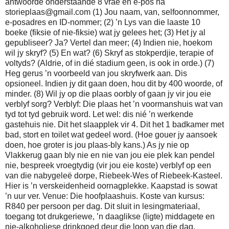
antwoorde onderstaande 8 vrae en e-pos na
storieplaas@gmail.com (1) Jou naam, van, selfoonnommer,
e-posadres en ID-nommer; (2) ’n Lys van die laaste 10
boeke (fiksie of nie-fiksie) wat jy gelees het; (3) Het jy al
gepubliseer? Ja? Vertel dan meer; (4) Indien nie, hoekom
wil jy skryf? (5) En wat? (6) Skryf as stokperdjie, terapie of
voltyds? (Aldrie, of in dié stadium geen, is ook in orde.) (7)
Heg gerus ’n voorbeeld van jou skryfwerk aan. Dis
opsioneel. Indien jy dit gaan doen, hou dit by 400 woorde, of
minder. (8) Wil jy op die plaas oorbly of gaan jy vir jou eie
verblyf sorg? Verblyf: Die plaas het ’n voormanshuis wat van
tyd tot tyd gebruik word. Let wel: dis nié ’n werkende
gastehuis nie. Dit het slaapplek vir 4. Dit het 1 badkamer met
bad, stort en toilet wat gedeel word. (Hoe gouer jy aansoek
doen, hoe groter is jou plaas-bly kans.) As jy nie op
Vlakkerug gaan bly nie en nie van jou eie plek kan pendel
nie, bespreek vroegtydig (vir jou eie koste) verblyf op een
van die nabygeleë dorpe, Riebeek-Wes of Riebeek-Kasteel.
Hier is ’n verskeidenheid oornagplekke. Kaapstad is sowat
’n uur ver. Venue: Die hoofplaashuis. Koste van kursus:
R840 per persoon per dag. Dit sluit in lesingmateriaal,
toegang tot drukgeriewe, ’n daaglikse (ligte) middagete en
nie-alkoholiese drinkgoed deur die loop van die dag.