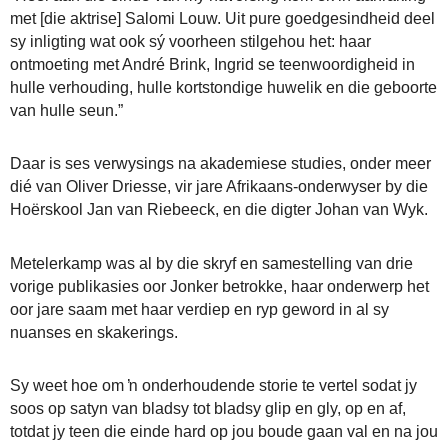
met [die aktrise] Salomi Louw. Uit pure goedgesindheid deel
sy inligting wat ook sý voorheen stilgehou het: haar
ontmoeting met André Brink, Ingrid se teenwoordigheid in
hulle verhouding, hulle kortstondige huwelik en die geboorte
van hulle seun.”
Daar is ses verwysings na akademiese studies, onder meer
dié van Oliver Driesse, vir jare Afrikaans-onderwyser by die
Hoërskool Jan van Riebeeck, en die digter Johan van Wyk.
Metelerkamp was al by die skryf en samestelling van drie
vorige publikasies oor Jonker betrokke, haar onderwerp het
oor jare saam met haar verdiep en ryp geword in al sy
nuanses en skakerings.
Sy weet hoe om ŉ onderhoudende storie te vertel sodat jy
soos op satyn van bladsy tot bladsy glip en gly, op en af,
totdat jy teen die einde hard op jou boude gaan val en na jou