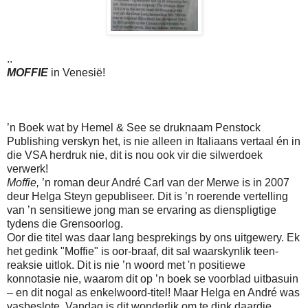
..
MOFFIE
in Venesië!
’n Boek wat by Hemel & See se druknaam Penstock
Publishing verskyn het, is nie alleen in Italiaans vertaal én in
die VSA herdruk nie, dit is nou ook vir die silwerdoek
verwerk!
Moffie,
’n roman deur André Carl van der Merwe is in 2007
deur Helga Steyn gepubliseer. Dit is ’n roerende vertelling
van ’n sensitiewe jong man se ervaring as dienspligtige
tydens die Grensoorlog.
Oor die titel was daar lang besprekings by ons uitgewery. Ek
het gedink "Moffie" is oor-braaf, dit sal waarskynlik teen-
reaksie uitlok. Dit is nie ’n woord met 'n positiewe
konnotasie nie, waarom dit op ’n boek se voorblad uitbasuin
– en dit nogal as enkelwoord-titel! Maar Helga en André was
vasbeslote. Vandag is dit wonderlik om te dink daardie