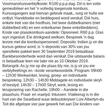
Voormanshuisverblyfkoste: R100 p.p.p.dag. Dit is ten volle
gemeubileer en het ’n volledig toegeruste kombuis.
Kursusgangers wat hiervan gebruik maak,, sorg vir hulle eie
ontbyt. Handdoeke en beddegoed word verskaf. Dié huis,
enkele treë van die hoofhuis, het twee dubbelkamers (met
dubbelbed elk) en een enkelkamer (twee enkelbeddens).
Koste van plaaskombuis-aandete: Opsioneel. R60 p.p. Glas
wyn ingesluit. Eie drinkgoed welkom. Bespreek ’n dag
tevore met die kombuispersoneel. Deposito: Indien jy vir die
kursus gekeur word, is ’n deposito van 30% van jou
spesifieke pakket teen 30 September 2019 betaalbaar.
Bankbesonderhede word dan verskaf. Die uitstaande balans
is betaalbaar teen nie later nie as 10 Oktober 2019.
Belangrik: As jy nie op die plaas bly nie, is jy vir jou eie
verblyfreëlings en –koste verantwoordelik. Program: 09h00
– 12h30 Werkwinkel, lesing, groep- en individuele
bespreking. 12h30 – 14h30 Middagete en individuele skryf-
of leestyd. 14h30 – 17h00 Skryf, werk, lesing en
terugvoering van Rachelle. 19h00 – Aandete in die
plaashuis. Praat- en vraetyd. Intussen: Vlakkerug is in die
hart van die Swartland waar debuutskrywer Lize Albertyn-du
Toit die afgelope vier jaar gewerk het aan Die kinders van