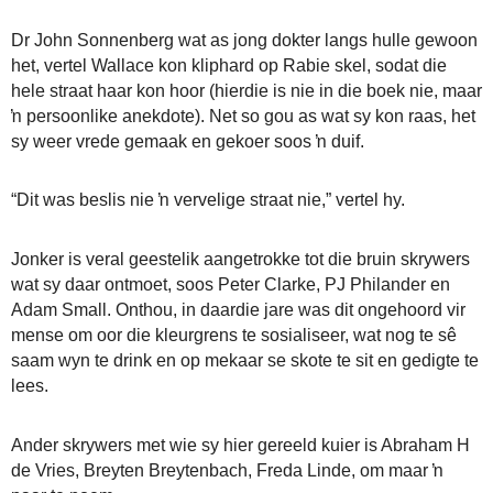
Dr John Sonnenberg wat as jong dokter langs hulle gewoon
het, vertel Wallace kon kliphard op Rabie skel, sodat die
hele straat haar kon hoor (hierdie is nie in die boek nie, maar
ŉ persoonlike anekdote). Net so gou as wat sy kon raas, het
sy weer vrede gemaak en gekoer soos ŉ duif.
“Dit was beslis nie ŉ vervelige straat nie,” vertel hy.
Jonker is veral geestelik aangetrokke tot die bruin skrywers
wat sy daar ontmoet, soos Peter Clarke, PJ Philander en
Adam Small. Onthou, in daardie jare was dit ongehoord vir
mense om oor die kleurgrens te sosialiseer, wat nog te sê
saam wyn te drink en op mekaar se skote te sit en gedigte te
lees.
Ander skrywers met wie sy hier gereeld kuier is Abraham H
de Vries, Breyten Breytenbach, Freda Linde, om maar ŉ