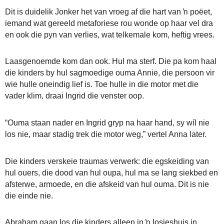
Dit is duidelik Jonker het van vroeg af die hart van ŉ poëet,
iemand wat gereeld metaforiese rou wonde op haar vel dra
en ook die pyn van verlies, wat telkemale kom, heftig vrees.
Laasgenoemde kom dan ook. Hul ma sterf. Die pa kom haal
die kinders by hul sagmoedige ouma Annie, die persoon vir
wie hulle oneindig lief is. Toe hulle in die motor met die
vader klim, draai Ingrid die venster oop.
“Ouma staan nader en Ingrid gryp na haar hand, sy wíl nie
los nie, maar stadig trek die motor weg,” vertel Anna later.
Die kinders verskeie traumas verwerk: die egskeiding van
hul ouers, die dood van hul oupa, hul ma se lang siekbed en
afsterwe, armoede, en die afskeid van hul ouma. Dit is nie
die einde nie.
Abraham gaan los die kinders alleen in ŉ losieshuis in