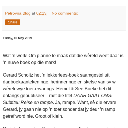
Petrovna Blog
at
02:19
No comments:
Share
Friday, 10 May 2019
Wat ’n werk! Om planne te maak dat die wêreld weet daar is
’n nuwe boek op die mark!
Gerard Scholtz het ’n lekkerlees-boek saamgestel uit
dagboekaantekeninge, herinneringe en sketse van sy w
wêreldwye toer-ervarings. Hemel & See Boeke het dit
onlangs gepubliseer – met die titel
DAAR GAAT ONS!
Subtitel: Reise en rampe
. Ja, rampe. Want, sê die ervare
Gerard, jy gaan nie op ’n toer sonder dat jy deur ’n ramp
getref word nie. Groot of klein.