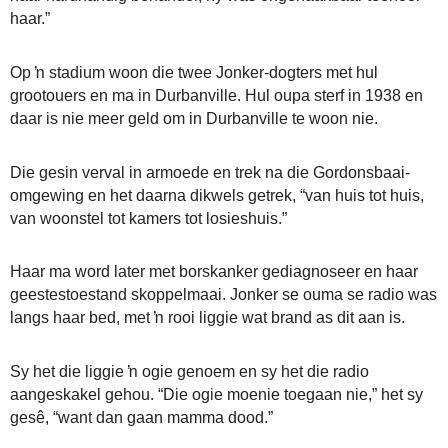
haar.”
Op ŉ stadium woon die twee Jonker-dogters met hul
grootouers en ma in Durbanville. Hul oupa sterf in 1938 en
daar is nie meer geld om in Durbanville te woon nie.
Die gesin verval in armoede en trek na die Gordonsbaai-
omgewing en het daarna dikwels getrek, “van huis tot huis,
van woonstel tot kamers tot losieshuis.”
Haar ma word later met borskanker gediagnoseer en haar
geestestoestand skoppelmaai. Jonker se ouma se radio was
langs haar bed, met ŉ rooi liggie wat brand as dit aan is.
Sy het die liggie ŉ ogie genoem en sy het die radio
aangeskakel gehou. “Die ogie moenie toegaan nie,” het sy
gesê, “want dan gaan mamma dood.”