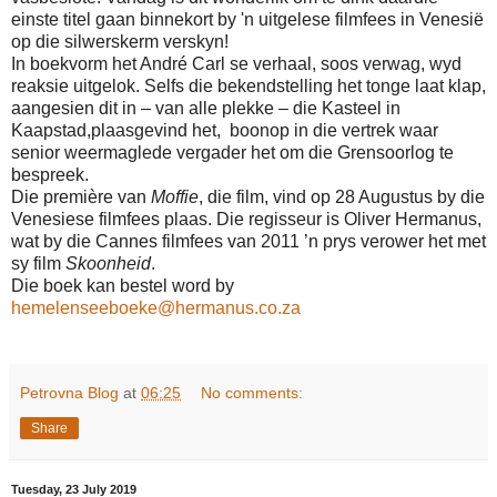
einste titel gaan binnekort by 'n uitgelese filmfees in Venesië
op die silwerskerm verskyn!
In boekvorm het André Carl se verhaal, soos verwag, wyd
reaksie uitgelok. Selfs die bekendstelling het tonge laat klap,
aangesien dit in – van alle plekke – die Kasteel in
Kaapstad,plaasgevind het, boonop in die vertrek waar
senior weermaglede vergader het om die Grensoorlog te
bespreek.
Die première van
Moffie
, die film, vind op 28 Augustus by die
Venesiese filmfees plaas. Die regisseur is Oliver Hermanus,
wat by die Cannes filmfees van 2011 ’n prys verower het met
sy film
Skoonheid
.
Die boek kan bestel word by
hemelenseeboeke@hermanus.co.za
Petrovna Blog
at
06:25
No comments:
Share
Tuesday, 23 July 2019