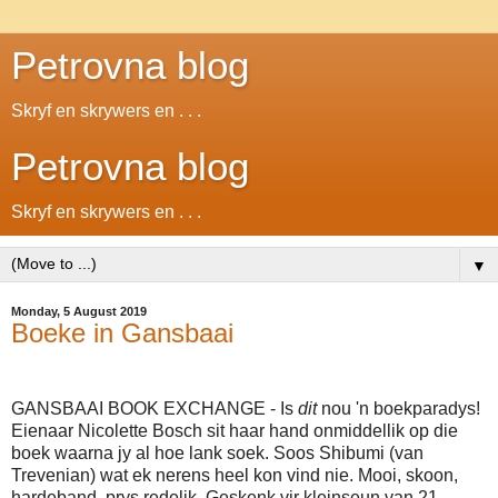
Petrovna blog
Skryf en skrywers en . . .
Petrovna blog
Skryf en skrywers en . . .
▼
Monday, 5 August 2019
Boeke in Gansbaai
GANSBAAI BOOK EXCHANGE - Is
dit
nou 'n boekparadys!
Eienaar Nicolette Bosch sit haar hand onmiddellik op die
boek waarna jy al hoe lank soek. Soos Shibumi (van
Trevenian) wat ek nerens heel kon vind nie. Mooi, skoon,
hardeband, prys redelik. Geskenk vir kleinseun van 21.